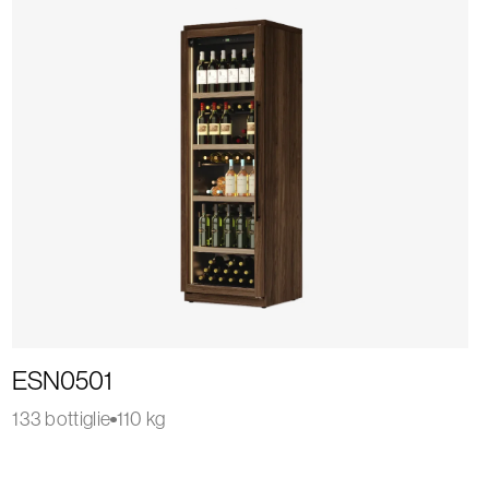
ESN0501
133 bottiglie
110 kg