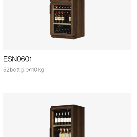
ESN0601
52 bottiglie
110 kg