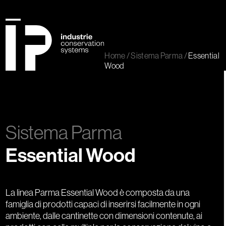
Skip
to
content
Open
Close
mobile
mobile
Home
/
Sistema Parma
/
Essential
menu
menu
Wood
Sistema Parma
Essential Wood
La linea Parma Essential Wood è composta da una
famiglia di prodotti capaci di inserirsi facilmente in ogni
ambiente, dalle cantinette con dimensioni contenute, ai