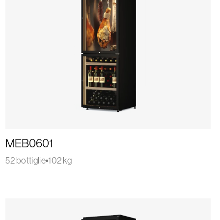
MEB0601
52 bottiglie
102 kg