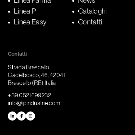
Linea Parma
News
Linea P
Cataloghi
Linea Easy
Contatti
Contatti
Strada Brescello
Cadelbosco, 46, 42041
Brescello (RE) Italia
+39 0521699232
info@ipindustrie.com
LinkedIn
Facebook
Instagram