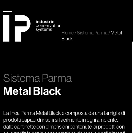
Skip
to
content
Open
Close
mobile
mobile
Home
/
Sistema Parma
/
Metal
menu
menu
Black
Sistema Parma
Metal Black
La linea Parma Metal Black è composta da una famiglia di
prodotti capaci di inserirsi facilmente in ogni ambiente,
dalle cantinette con dimensioni contenute, ai prodotti con