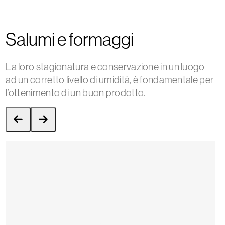
Salumi e formaggi
La loro stagionatura e conservazione in un luogo
ad un corretto livello di umidità, è fondamentale per
l’ottenimento di un buon prodotto.
Press
escape
to
Use
go
the
to
left
the
and
first
right
slide
arrow
keys