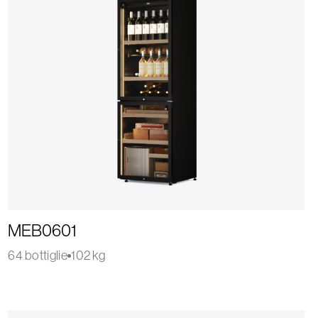
MEB0601
64 bottiglie
102 kg