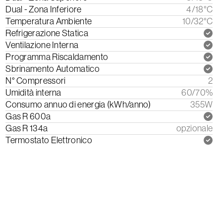
Dual - Zona Inferiore
4/18°C
Temperatura Ambiente
10/32°C
Refrigerazione Statica
Ventilazione Interna
Programma Riscaldamento
Sbrinamento Automatico
N° Compressori
2
Umidità interna
60/70%
Consumo annuo di energia (kWh/anno)
355W
Gas R 600a
Gas R 134a
opzionale
Termostato Elettronico
Scarica il Manuale di Istruzioni