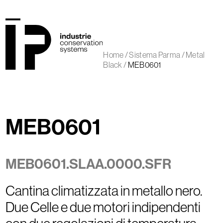
Skip
to
content
Open
Close
mobile
mobile
Home
/
Sistema Parma
/
Metal
menu
menu
Black
/
MEB0601
MEB0601
MEB0601.SLAA.0000.SFR
Cantina climatizzata in metallo nero.
Due Celle e due motori indipendenti