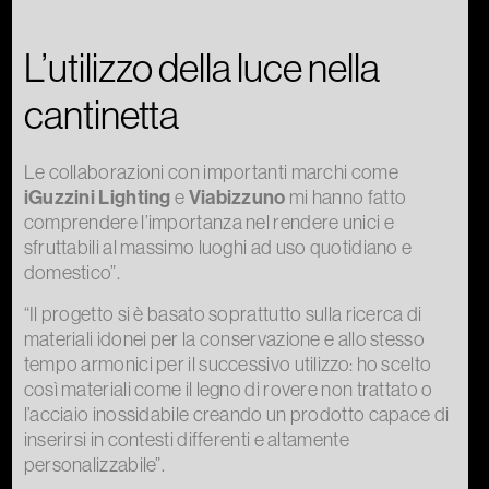
L’utilizzo della luce nella
cantinetta
Le collaborazioni con importanti marchi come
iGuzzini Lighting
e
Viabizzuno
mi hanno fatto
comprendere l’importanza nel rendere unici e
sfruttabili al massimo luoghi ad uso quotidiano e
domestico”.
“Il progetto si è basato soprattutto sulla ricerca di
materiali idonei per la conservazione e allo stesso
tempo armonici per il successivo utilizzo: ho scelto
così materiali come il legno di rovere non trattato o
l’acciaio inossidabile creando un prodotto capace di
inserirsi in contesti differenti e altamente
personalizzabile”.