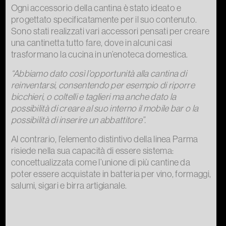
Ogni accessorio della cantina è stato ideato e
progettato specificatamente per il suo contenuto.
Sono stati realizzati vari accessori pensati per creare
una cantinetta tutto fare, dove in alcuni casi
trasformano la cucina in un’enoteca domestica.
“Abbiamo dato così l’opportunità alla cantina di
reinventarsi, consentendo per esempio di riporre
bicchieri, o coltelli e taglieri ma anche dato la
possibilità di creare al suo interno il mobile bar o la
possibilità di inserire un abbattitore”.
Al contrario, l’elemento distintivo della linea Parma
risiede nella sua capacità di essere sistema:
concettualizzata come l’unione di più cantine da
poter essere acquistate in batteria per vino, formaggi,
salumi, sigari e birra artigianale.