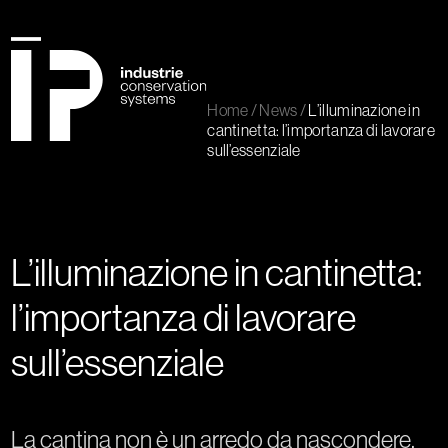
Skip
to
content
Open
Close
mobile
mobile
Home
/
News
/
L’illuminazione in
menu
menu
cantinetta: l’importanza di lavorare
sull’essenziale
L’illuminazione in cantinetta:
l’importanza di lavorare
sull’essenziale
La cantina non è un arredo da nascondere.