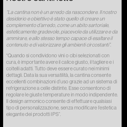
“La cantina non è un arredo da nascondere. Il nostro
desiderio e obiettivo è stato quello di creare un
complemento d’arredo, come un abito sartoriale,
esteticamente gradevole, piacevole da utilizzare e da
ammirare, e allo stesso tempo capace di esaltare il
contenuto e di valorizzare gli ambienti circostanti”.
“Quando si condividono vini o cibi selezionati con
cura, è importante avere il calice giusto, il tagliere e i
coltelli adatti. Tutto deve essere curato nei minimi
dettagli. Data la sua versatilità, la cantina consente
eccellenti combinazioni d’uso grazie ad un sistema di
refrigerazione a celle distinte. Esse consentono di
regolare le giuste temperature in modo indipendente.
Il design armonico consente di effettuare qualsiasi
tipo di personalizzazione, senza modificare l’estetica
elegante dei prodotti IPS”.