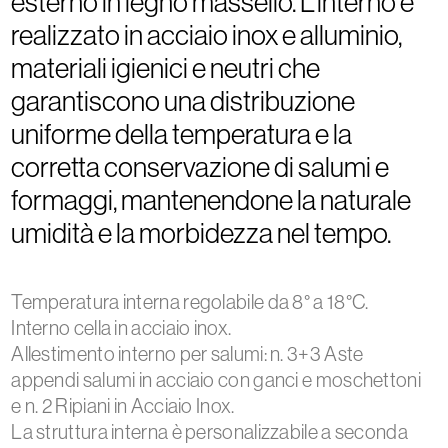
esterno in legno massello. L’interno è
realizzato in acciaio inox e alluminio,
materiali igienici e neutri che
garantiscono una distribuzione
uniforme della temperatura e la
corretta conservazione di salumi e
formaggi, mantenendone la naturale
umidità e la morbidezza nel tempo.
Temperatura interna regolabile da 8° a 18°C.
Interno cella in acciaio inox.
Allestimento interno per salumi: n. 3+3 Aste
appendi salumi in acciaio con ganci e moschettoni
e n. 2 Ripiani in Acciaio Inox.
La struttura interna è personalizzabile a seconda