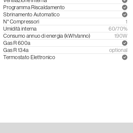
Ventilazione Interna
Programma Riscaldamento
Sbrinamento Automatico
N° Compressori
1
Umidità interna
60/70%
Consumo annuo di energia (kWh/anno)
190W
Gas R 600a
Gas R 134a
optional
Termostato Elettronico
Scarica il Manuale di Istruzioni