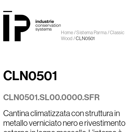
Skip
to
content
Open
Close
mobile
mobile
Home
/
Sistema Parma
/
Classic
menu
menu
Wood
/
CLN0501
CLN0501
CLN0501.SL00.0000.SFR
Cantina climatizzata con struttura in
metallo verniciato nero e rivestimento