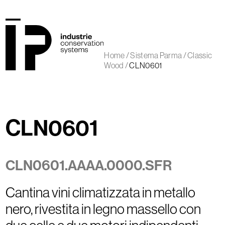
Skip
to
content
Open
Close
mobile
mobile
Home
/
Sistema Parma
/
Classic
menu
menu
Wood
/
CLN0601
CLN0601
CLN0601.AAAA.0000.SFR
Cantina vini climatizzata in metallo
nero, rivestita in legno massello con