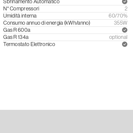
Sbrinamento Automatico
N° Compressori
2
Umidità interna
60/70%
Consumo annuo di energia (kWh/anno)
355W
Gas R 600a
Gas R 134a
optional
Termostato Elettronico
Scarica il Manuale di Istruzioni