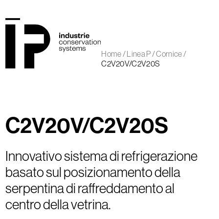
Skip
to
content
Open
Close
mobile
mobile
Home
/
Linea P
/
Cornice
/
menu
menu
C2V20V/C2V20S
C2V20V/C2V20S
Innovativo sistema di refrigerazione
basato sul posizionamento della
serpentina di raffreddamento al
centro della vetrina.