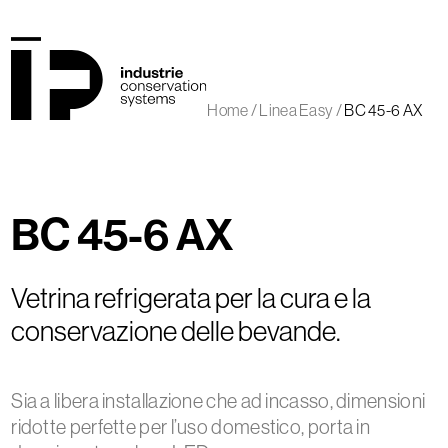
Skip
to
content
Open
Close
mobile
mobile
Home
/
Linea Easy
/
BC 45-6 AX
menu
menu
BC 45-6 AX
Vetrina refrigerata per la cura e la
conservazione delle bevande.
Sia a libera installazione che ad incasso, dimensioni
ridotte perfette per l’uso domestico, porta in