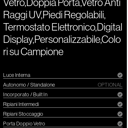
Vetro,Doppia Porta,Vetro Anti
Raggi UV,Piedi Regolabili,
Termostato Elettronico,Digital
Display,Personalizzabile,Colo
ri su Campione
Luce Interna
Autonomo / Standalone
OPTIONAL
Incorporato / Built In
Ripiani Intermedi
Ripiani Stoccaggio
Porta Doppio Vetro