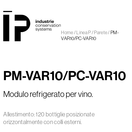
Skip
to
content
Open
Close
mobile
mobile
Home
/
Linea P
/
Parete
/
PM-
menu
menu
VAR10/PC-VAR10
PM-VAR10/PC-VAR10
Modulo refrigerato per vino.
Allestimento: 120 bottiglie posizionate
orizzontalmente con colli esterni.