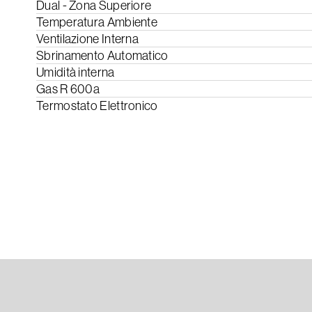
Dual - Zona Superiore
Temperatura Ambiente
Ventilazione Interna
Sbrinamento Automatico
Umidità interna
Gas R 600a
Termostato Elettronico
Scarica il Manuale di Istru