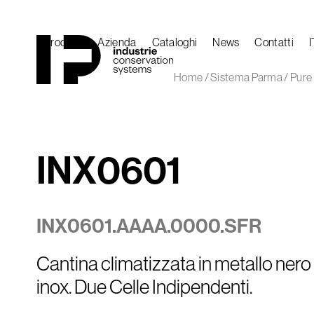
Skip
to
content
Prodotti
Azienda
Cataloghi
News
Contatti
I
Home
/
Sistema Parma
/
Pure 
INX0601
INX0601.AAAA.0000.SFR
Cantina climatizzata in metallo nero 
inox. Due Celle Indipendenti.