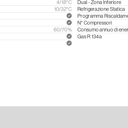
4/18°C
Dual - Zona Inferiore
10/32°C
Refrigerazione Statica
Programma Riscaldam
N° Compressori
60/70%
Consumo annuo di ener
Gas R 134a
zioni