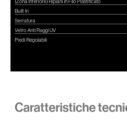
(Zona Inferiore) Ripiani in Filo Plastificato
Built In
Serratura
Vetro Anti Raggi UV
Piedi Regolabili
Caratteristiche tecn