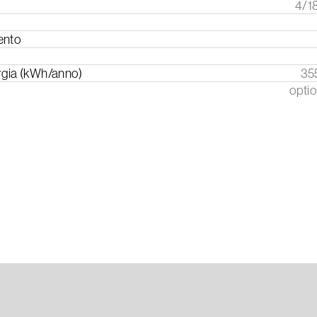
4/1
ento
gia (kWh/anno)
35
optio